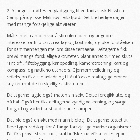
2.-5. august møttes en glad gjeng til en fantastisk Newton
Camp på idylliske Malmøy i Viksfjord. Det ble herlige dager
med mange forskjellige aktiviteter.
Målet med campen var å stimulere barn og ungdoms
interesse for friluftsliv, realfag og kosthold, og øke forståelsen
for sammenhengen mellom disse temaene. Deltagerne fikk
prøvd mange forskjellige aktiviteter, blant annet tur med skuta
"Fritjof", flåtebygging, kanopadling, kameratredning, kart og
kompass, og nattkino utendørs. Gjennom veiledning og
refleksjon fikk alle anledning til å utforske realfaglige emner
knyttet mot de forskjellige aktivitetene.
Deltagerne lagde også maten sin selv. Dette foregikk ute, og
på bål. Også her fikk deltagerne kyndig veiledning, og sørget
for god og variert kost under hele campen.
Det ble også en økt med marin biologi. Deltagerne testet ut
flere typer redskap for å fange forskjellige marine organismer.
De fikk prøve strand-not, krabbefiske, rusefiske etter leppe-